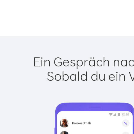
Ein Gespräch nach
Sobald du ein 