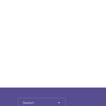
Deutsch