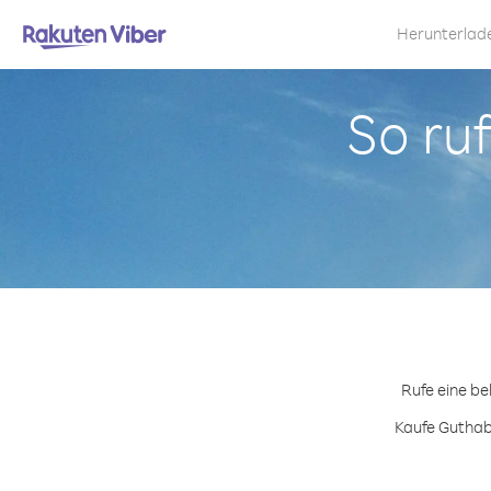
Herunterlad
So ruf
Rufe eine be
Kaufe Guthabe