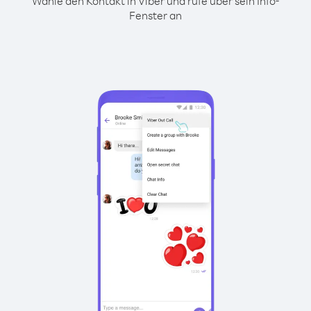
Wähle den Kontakt in Viber und rufe über sein Info-
Fenster an