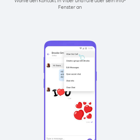
Wähle den Kontakt in Viber und rufe über sein Info-
Fenster an