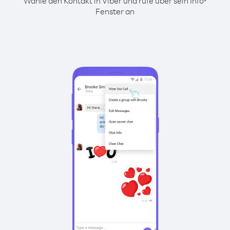
Wähle den Kontakt in Viber und rufe über sein Info-
Fenster an