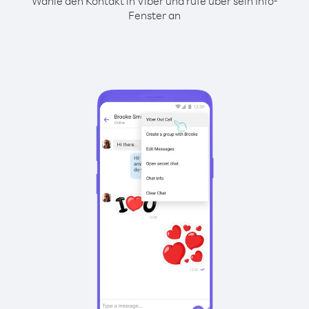
Wähle den Kontakt in Viber und rufe über sein Info-
Fenster an