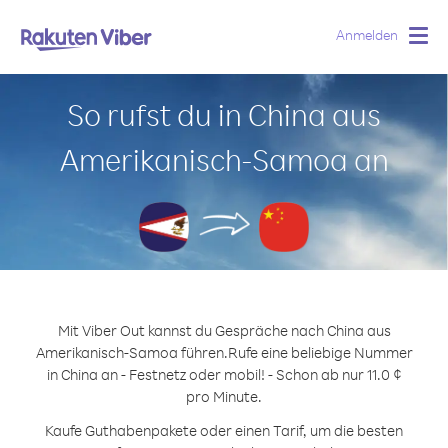
Anmelden
Togg
navig
So rufst du in China aus
Amerikanisch-Samoa an
Mit Viber Out kannst du Gespräche nach China aus
Amerikanisch-Samoa führen.
Rufe eine beliebige Nummer
in China an - Festnetz oder mobil! - Schon ab nur 11.0 ¢
pro Minute.
Kaufe Guthabenpakete oder einen Tarif, um die besten