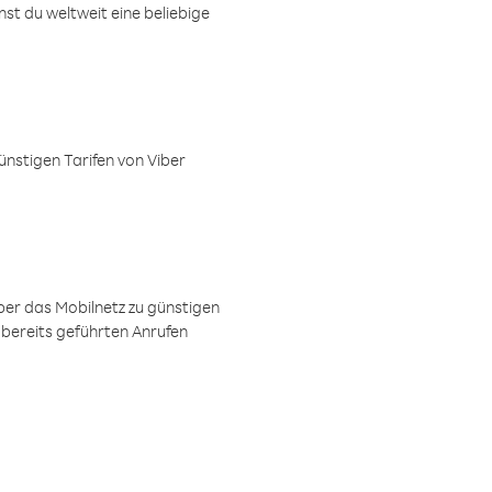
t du weltweit eine beliebige
ünstigen Tarifen von Viber
ber das Mobilnetz zu günstigen
 bereits geführten Anrufen