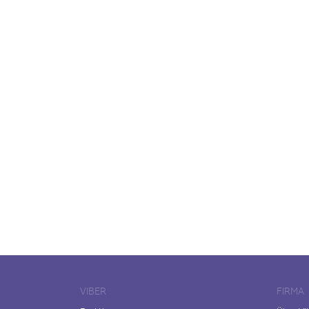
VIBER
FIRMA