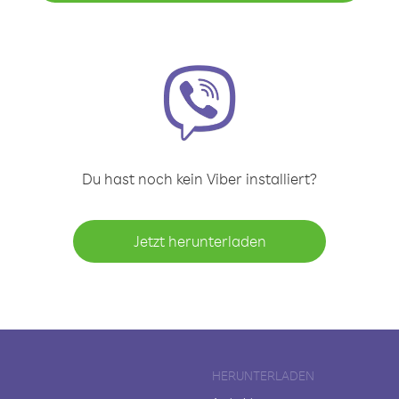
Du hast noch kein Viber installiert?
Jetzt herunterladen
HERUNTERLADEN