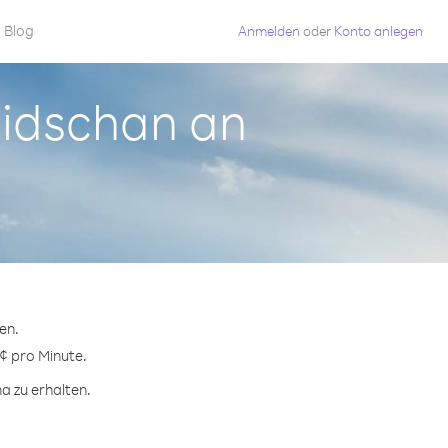
Blog
Anmelden
oder
Konto anlegen
aidschan an
en.
 ¢ pro Minute.
a zu erhalten.