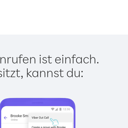
rufen ist einfach.
tzt, kannst du: