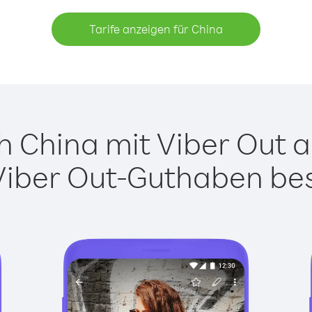
Tarife anzeigen für China
 China mit Viber Out an
Viber Out-Guthaben besi