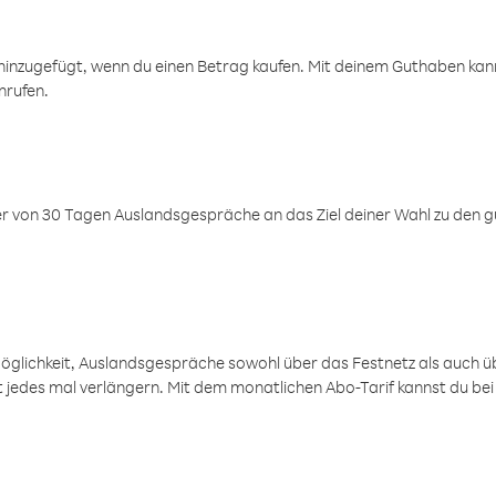
inzugefügt, wenn du einen Betrag kaufen. Mit deinem Guthaben kanns
nrufen.
er von 30 Tagen Auslandsgespräche an das Ziel deiner Wahl zu den g
öglichkeit, Auslandsgespräche sowohl über das Festnetz als auch ü
ht jedes mal verlängern. Mit dem monatlichen Abo-Tarif kannst du bei