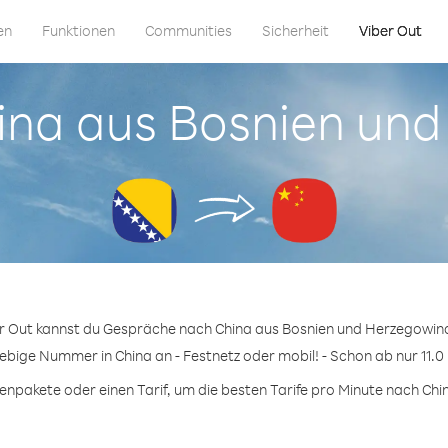
en
Funktionen
Communities
Sicherheit
Viber Out
China aus Bosnien un
er Out kannst du Gespräche nach China aus Bosnien und Herzegowina
iebige Nummer in China an - Festnetz oder mobil! - Schon ab nur 11.0
npakete oder einen Tarif, um die besten Tarife pro Minute nach Chin