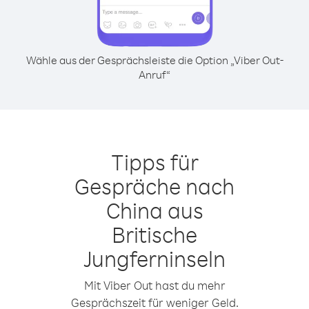
Wähle aus der Gesprächsleiste die Option „Viber Out-
Anruf“
Tipps für
Gespräche nach
China aus
Britische
Jungferninseln
Mit Viber Out hast du mehr
Gesprächszeit für weniger Geld.