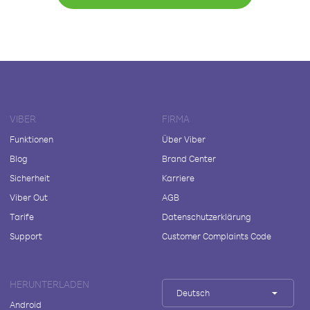
VIBER
FIRMA
Funktionen
Über Viber
Blog
Brand Center
Sicherheit
Karriere
Viber Out
AGB
Tarife
Datenschutzerklärung
Support
Customer Complaints Code
HERUNTERLADEN
Deutsch
Android