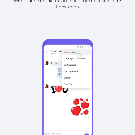
Wähle den Kontakt in Viber und rufe über sein Info-
Fenster an