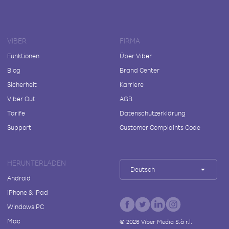
VIBER
FIRMA
Funktionen
Über Viber
Blog
Brand Center
Sicherheit
Karriere
Viber Out
AGB
Tarife
Datenschutzerklärung
Support
Customer Complaints Code
HERUNTERLADEN
Deutsch
Android
iPhone & iPad
Windows PC
Mac
©
2026
Viber Media S.à r.l.