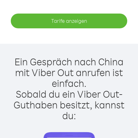
Tarife anzeigen
Ein Gespräch nach China
mit Viber Out anrufen ist
einfach.
Sobald du ein Viber Out-
Guthaben besitzt, kannst
du: