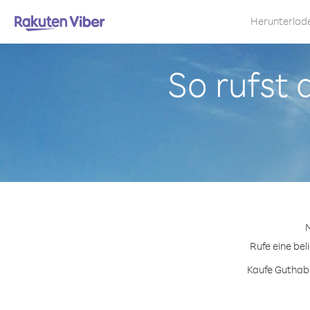
Herunterlad
So rufst 
M
Rufe eine bel
Kaufe Guthabe