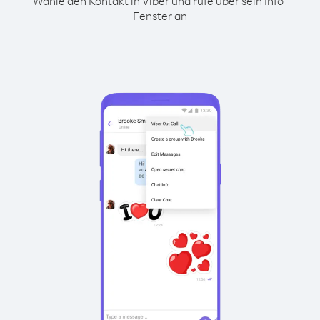
Wähle den Kontakt in Viber und rufe über sein Info-
Fenster an