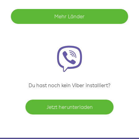
Mehr Länder
Du hast noch kein Viber installiert?
Jetzt herunterladen