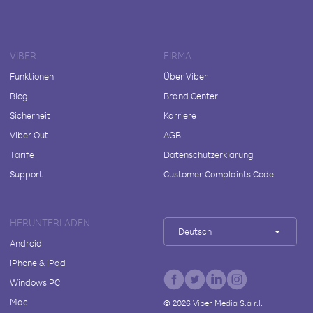
VIBER
FIRMA
Funktionen
Über Viber
Blog
Brand Center
Sicherheit
Karriere
Viber Out
AGB
Tarife
Datenschutzerklärung
Support
Customer Complaints Code
HERUNTERLADEN
Deutsch
Android
iPhone & iPad
Windows PC
Mac
©
2026
Viber Media S.à r.l.