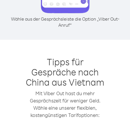
Wähle aus der Gesprächsleiste die Option „Viber Out-
Anruf“
Tipps für
Gespräche nach
China aus Vietnam
Mit Viber Out hast du mehr
Gesprächszeit für weniger Geld.
Wähle eine unserer flexiblen,
kostengünstigen Tarifoptionen: