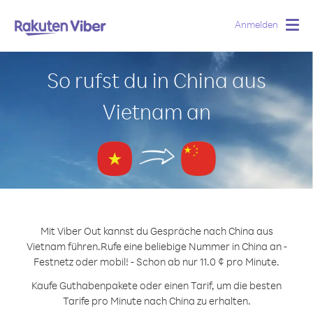
Anmelden
Togg
navig
So rufst du in China aus
Vietnam an
Mit Viber Out kannst du Gespräche nach China aus
Vietnam führen.
Rufe eine beliebige Nummer in China an -
Festnetz oder mobil! - Schon ab nur 11.0 ¢ pro Minute.
Kaufe Guthabenpakete oder einen Tarif, um die besten
Tarife pro Minute nach China zu erhalten.