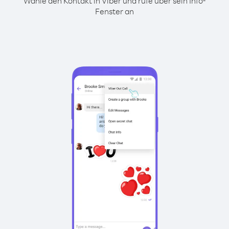
Wähle den Kontakt in Viber und rufe über sein Info-
Fenster an