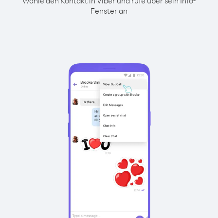
Wähle den Kontakt in Viber und rufe über sein Info-
Fenster an