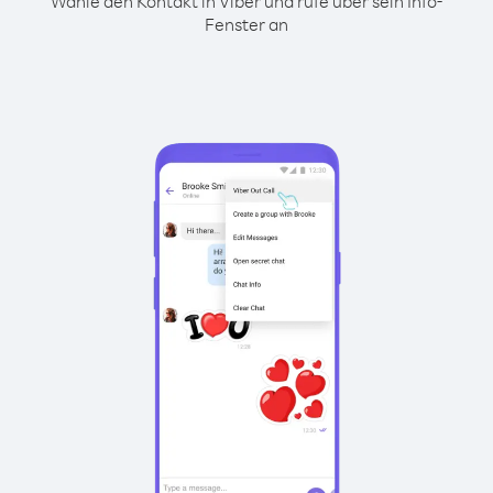
Wähle den Kontakt in Viber und rufe über sein Info-
Fenster an