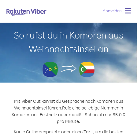
Anmelden
Togg
navig
So rufst du in Komoren aus
Weihnachtsinsel an
Mit Viber Out kannst du Gespräche nach Komoren aus
Weihnachtsinsel führen.
Rufe eine beliebige Nummer in
Komoren an - Festnetz oder mobil! - Schon ab nur 65.0 ¢
pro Minute.
Kaufe Guthabenpakete oder einen Tarif, um die besten