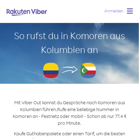
Anmelden
Togg
navig
So rufst du in Komoren aus
Kolumbien an
Mit Viber Out kannst du Gespräche nach Komoren aus
Kolumbien führen.
Rufe eine beliebige Nummer in
Komoren an - Festnetz oder mobil! - Schon ab nur 77.4 ¢
pro Minute.
Kaufe Guthabenpakete oder einen Tarif, um die besten