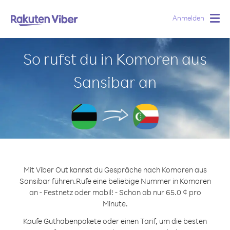
Anmelden
Togg
navig
So rufst du in Komoren aus
Sansibar an
Mit Viber Out kannst du Gespräche nach Komoren aus
Sansibar führen.
Rufe eine beliebige Nummer in Komoren
an - Festnetz oder mobil! - Schon ab nur 65.0 ¢ pro
Minute.
Kaufe Guthabenpakete oder einen Tarif, um die besten