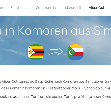
en
Funktionen
Communities
Sicherheit
Viber Out
du in Komoren aus S
t Viber Out kannst du Gespräche nach Komoren aus Simbabwe führ
bige Nummer in Komoren an - Festnetz oder mobil! - Schon ab nur 74
akete oder einen Tarif, um die besten Tarife pro Minute nach Komo