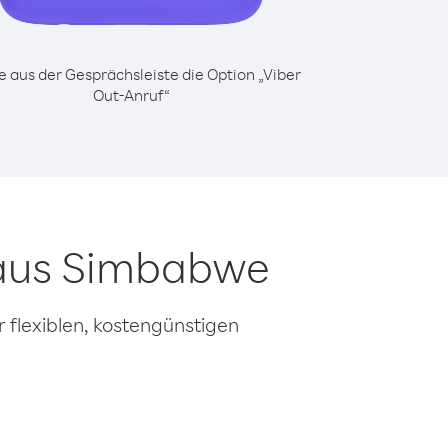
 aus der Gesprächsleiste die Option „Viber
Out-Anruf“
 aus Simbabwe
 flexiblen, kostengünstigen