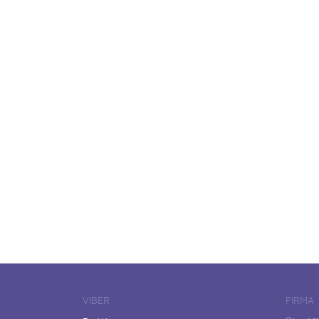
VIBER
FIRMA