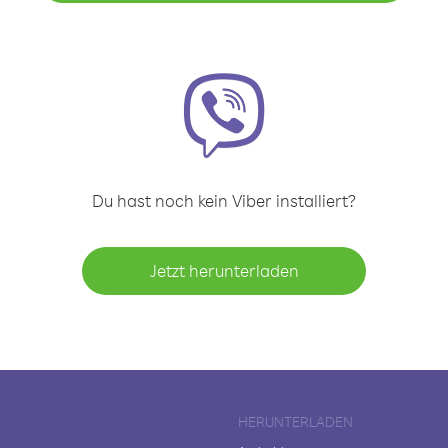
Du hast noch kein Viber installiert?
Jetzt herunterladen
HERUNTERLADEN