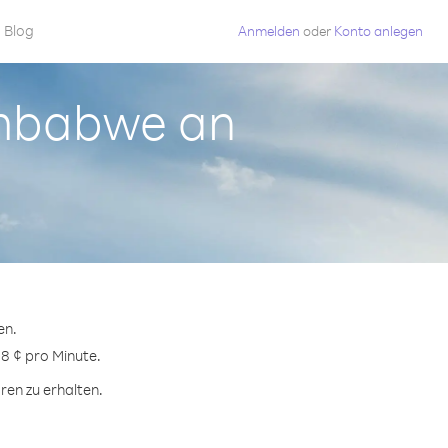
Blog
Anmelden
oder
Konto anlegen
imbabwe an
en.
.8 ¢ pro Minute.
ren zu erhalten.