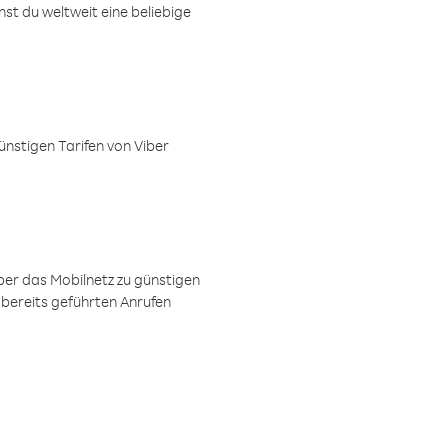
t du weltweit eine beliebige
ünstigen Tarifen von Viber
ber das Mobilnetz zu günstigen
 bereits geführten Anrufen