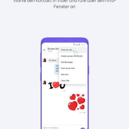
Wähle den Kontakt in Viber und rufe über sein Info-
Fenster an