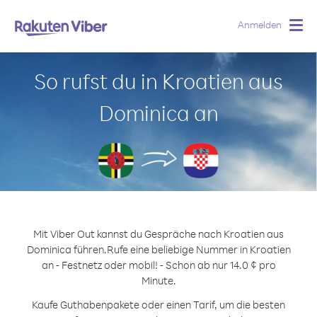
Anmelden
Togg
navig
So rufst du in Kroatien aus
Dominica an
Mit Viber Out kannst du Gespräche nach Kroatien aus
Dominica führen.
Rufe eine beliebige Nummer in Kroatien
an - Festnetz oder mobil! - Schon ab nur 14.0 ¢ pro
Minute.
Kaufe Guthabenpakete oder einen Tarif, um die besten