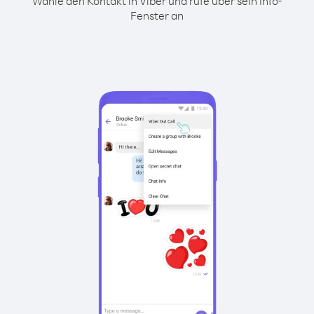
Wähle den Kontakt in Viber und rufe über sein Info-
Fenster an