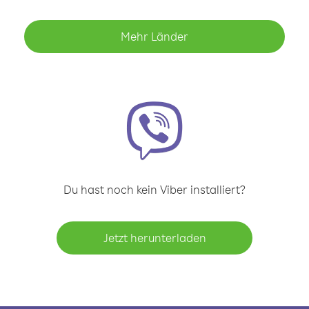
Mehr Länder
Du hast noch kein Viber installiert?
Jetzt herunterladen