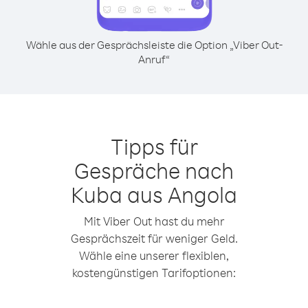
Wähle aus der Gesprächsleiste die Option „Viber Out-
Anruf“
Tipps für
Gespräche nach
Kuba aus Angola
Mit Viber Out hast du mehr
Gesprächszeit für weniger Geld.
Wähle eine unserer flexiblen,
kostengünstigen Tarifoptionen: