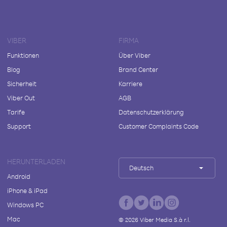
VIBER
FIRMA
Funktionen
Über Viber
Blog
Brand Center
Sicherheit
Karriere
Viber Out
AGB
Tarife
Datenschutzerklärung
Support
Customer Complaints Code
HERUNTERLADEN
Deutsch
Android
iPhone & iPad
Windows PC
Mac
©
2026
Viber Media S.à r.l.