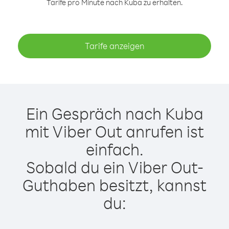
Tarife pro Minute nach Kuba zu erhalten.
Tarife anzeigen
Ein Gespräch nach Kuba
mit Viber Out anrufen ist
einfach.
Sobald du ein Viber Out-
Guthaben besitzt, kannst
du: