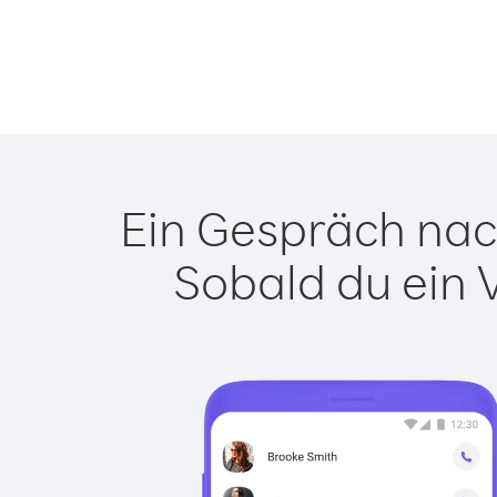
Ein Gespräch nach
Sobald du ein 