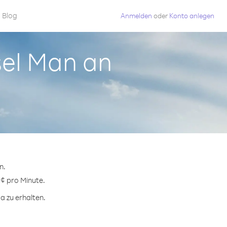
Blog
Anmelden
oder
Konto anlegen
sel Man an
n.
 ¢ pro Minute.
a zu erhalten.