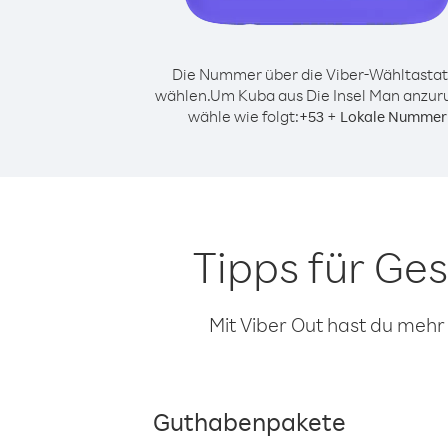
Die Nummer über die Viber-Wähltastat
wählen.
Um Kuba aus Die Insel Man anzur
wähle wie folgt:
+
+
53
Lokale Nummer
Tipps für Ge
Mit Viber Out hast du mehr
Guthabenpakete