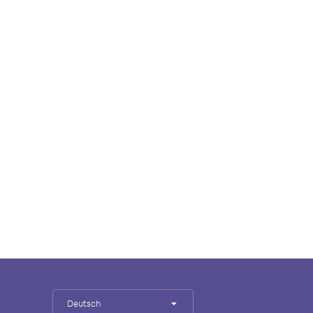
Deutsch