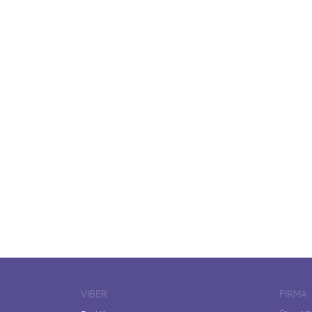
VIBER
FIRMA