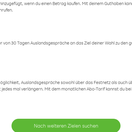
inzugefügt, wenn du einen Betrag kaufen. Mit deinem Guthaben kanns
nrufen.
er von 30 Tagen Auslandsgespräche an das Ziel deiner Wahl zu den g
öglichkeit, Auslandsgespräche sowohl über das Festnetz als auch ü
ht jedes mal verlängern. Mit dem monatlichen Abo-Tarif kannst du bei
Nach weiteren Zielen suchen