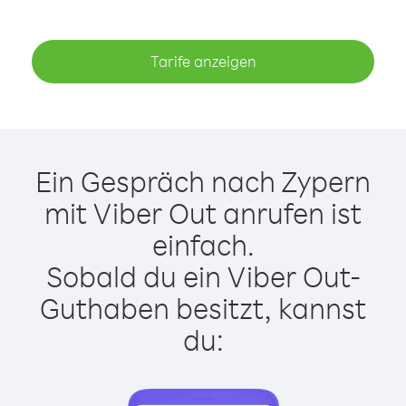
Tarife anzeigen
Ein Gespräch nach Zypern
mit Viber Out anrufen ist
einfach.
Sobald du ein Viber Out-
Guthaben besitzt, kannst
du: