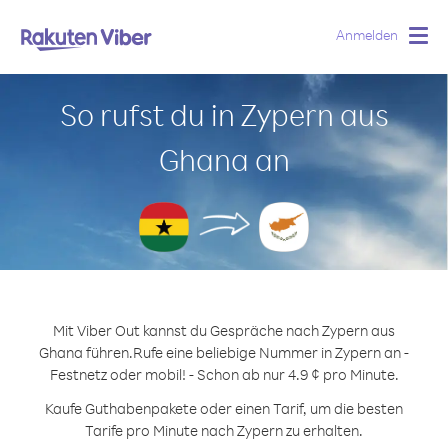
Anmelden
Togg
navig
So rufst du in Zypern aus
Ghana an
Mit Viber Out kannst du Gespräche nach Zypern aus
Ghana führen.
Rufe eine beliebige Nummer in Zypern an -
Festnetz oder mobil! - Schon ab nur 4.9 ¢ pro Minute.
Kaufe Guthabenpakete oder einen Tarif, um die besten
Tarife pro Minute nach Zypern zu erhalten.