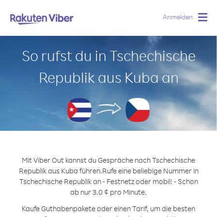
Anmelden
Togg
navig
So rufst du in Tschechische
Republik aus Kuba an
Mit Viber Out kannst du Gespräche nach Tschechische
Republik aus Kuba führen.
Rufe eine beliebige Nummer in
Tschechische Republik an - Festnetz oder mobil! - Schon
ab nur 3.0 ¢ pro Minute.
Kaufe Guthabenpakete oder einen Tarif, um die besten