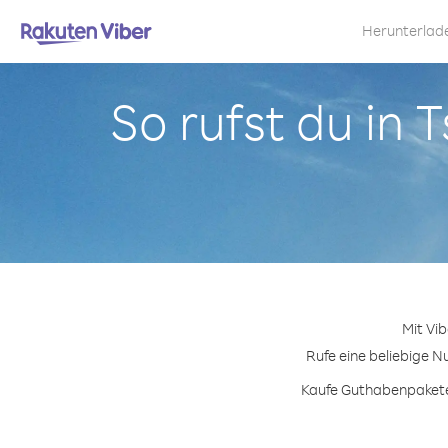
Herunterlad
So rufst du in
Mit Vi
Rufe eine beliebige N
Kaufe Guthabenpakete 