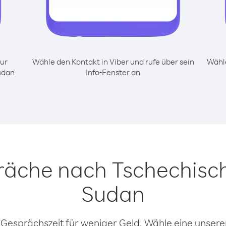
ur
Wähle den Kontakt in Viber und rufe über sein
Wähle
udan
Info-Fenster an
räche nach Tschechisc
Sudan
 Gesprächszeit für weniger Geld. Wähle eine unserer