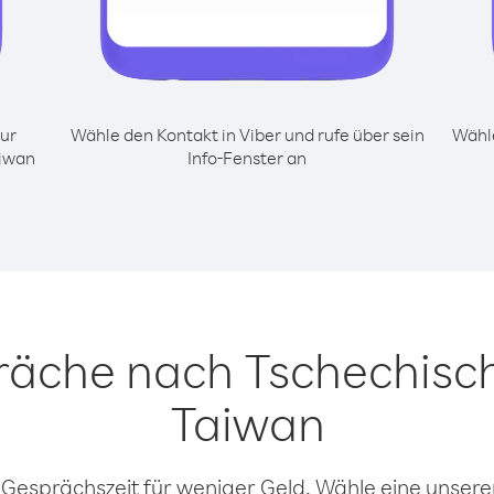
ur
Wähle den Kontakt in Viber und rufe über sein
Wähle
aiwan
Info-Fenster an
räche nach Tschechisc
Taiwan
 Gesprächszeit für weniger Geld. Wähle eine unserer