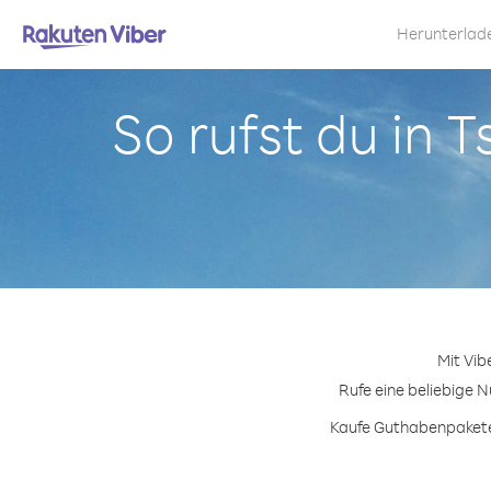
Herunterlad
So rufst du in 
Mit Vib
Rufe eine beliebige N
Kaufe Guthabenpakete 