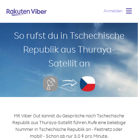
Anmelden
Togg
navig
So rufst du in Tschechische
Republik aus Thuraya-
Satellit an
Mit Viber Out kannst du Gespräche nach Tschechische
Republik aus Thuraya-Satellit führen.
Rufe eine beliebige
Nummer in Tschechische Republik an - Festnetz oder
mobil! - Schon ab nur 3.0 ¢ pro Minute.