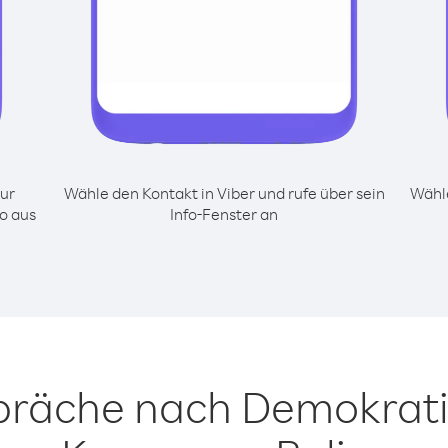
ur
Wähle den Kontakt in Viber und rufe über sein
Wähle
o aus
Info-Fenster an
spräche nach Demokrati