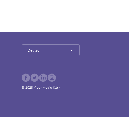
Deutsch
©
2026
Viber Media S.à r.l.