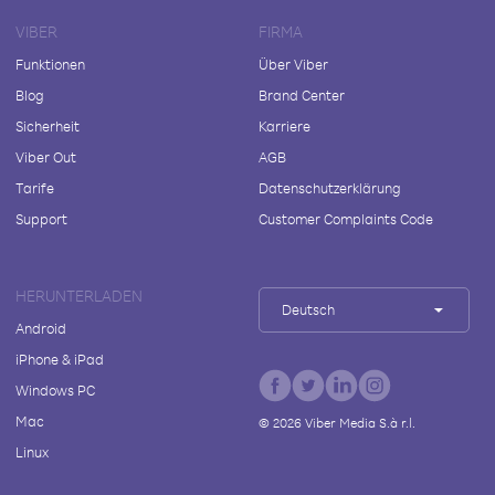
VIBER
FIRMA
Funktionen
Über Viber
Blog
Brand Center
Sicherheit
Karriere
Viber Out
AGB
Tarife
Datenschutzerklärung
Support
Customer Complaints Code
HERUNTERLADEN
Deutsch
Android
iPhone & iPad
Windows PC
Mac
©
2026
Viber Media S.à r.l.
Linux