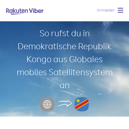
Anmelden
Togg
navig
So rufst du in
Demokratische Republik
Kongo aus Globales
mobiles Satellitensystem
an