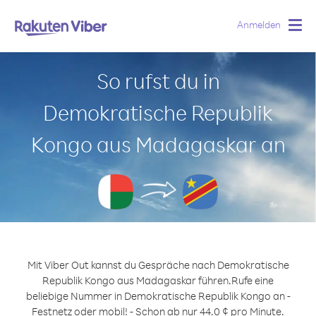
Anmelden
Togg
navig
So rufst du in
Demokratische Republik
Kongo aus Madagaskar an
Mit Viber Out kannst du Gespräche nach Demokratische
Republik Kongo aus Madagaskar führen.
Rufe eine
beliebige Nummer in Demokratische Republik Kongo an -
Festnetz oder mobil! - Schon ab nur 44.0 ¢ pro Minute.