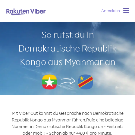
Anmelden
Togg
navig
So rufst du in
Demokratische Republik
Kongo aus Myanmar an
Mit Viber Out kannst du Gespräche nach Demokratische
Republik Kongo aus Myanmar führen.
Rufe eine beliebige
Nummer in Demokratische Republik Kongo an - Festnetz
oder mobil! - Schon ab nur 44.0 ¢ pro Minute.