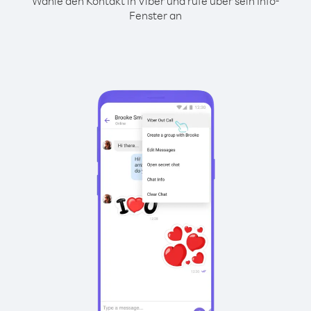
Wähle den Kontakt in Viber und rufe über sein Info-
Fenster an