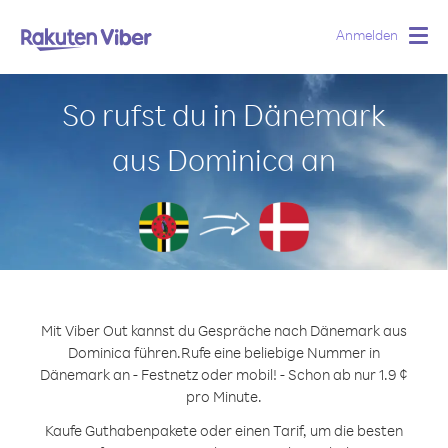
Anmelden
Togg
navig
So rufst du in Dänemark
aus Dominica an
Mit Viber Out kannst du Gespräche nach Dänemark aus
Dominica führen.
Rufe eine beliebige Nummer in
Dänemark an - Festnetz oder mobil! - Schon ab nur 1.9 ¢
pro Minute.
Kaufe Guthabenpakete oder einen Tarif, um die besten