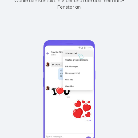
Wähle den Kontakt in Viber und rufe über sein Info-
Fenster an