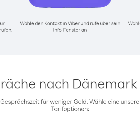
ur
Wähle den Kontakt in Viber und rufe über sein
Wähle
rufen,
Info-Fenster an
präche nach Dänemark 
 Gesprächszeit für weniger Geld. Wähle eine unserer
Tarifoptionen: