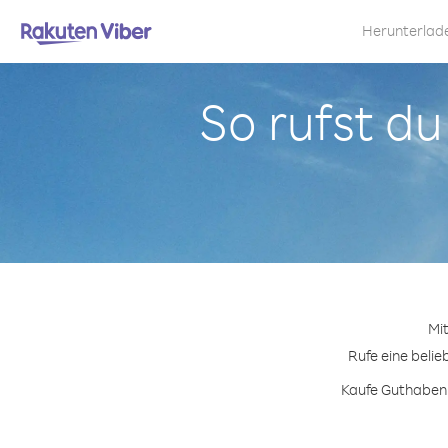
Herunterlad
So rufst d
Mi
Rufe eine belie
Kaufe Guthabenp