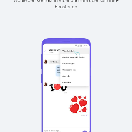
Wähle den Kontakt in Viber und rufe über sein Info-
Fenster an