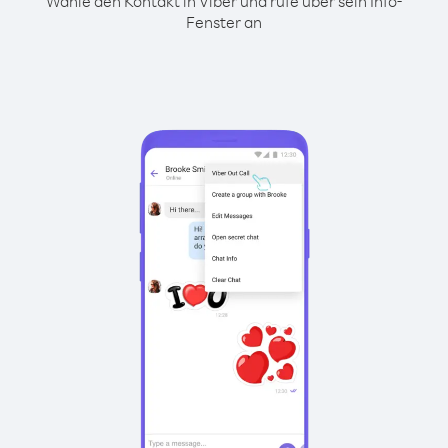
Wähle den Kontakt in Viber und rufe über sein Info-
Fenster an