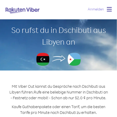
Anmelden
Togg
navig
So rufst du in Dschibuti aus
Libyen an
Mit Viber Out kannst du Gespräche nach Dschibuti aus
Libyen führen.
Rufe eine beliebige Nummer in Dschibuti an
- Festnetz oder mobil! - Schon ab nur 52.0 ¢ pro Minute.
Kaufe Guthabenpakete oder einen Tarif, um die besten
Tarife pro Minute nach Dschibuti zu erhalten.