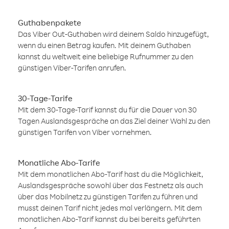
Guthabenpakete
Das Viber Out-Guthaben wird deinem Saldo hinzugefügt,
wenn du einen Betrag kaufen. Mit deinem Guthaben
kannst du weltweit eine beliebige Rufnummer zu den
günstigen Viber-Tarifen anrufen.
30-Tage-Tarife
Mit dem 30-Tage-Tarif kannst du für die Dauer von 30
Tagen Auslandsgespräche an das Ziel deiner Wahl zu den
günstigen Tarifen von Viber vornehmen.
Monatliche Abo-Tarife
Mit dem monatlichen Abo-Tarif hast du die Möglichkeit,
Auslandsgespräche sowohl über das Festnetz als auch
über das Mobilnetz zu günstigen Tarifen zu führen und
musst deinen Tarif nicht jedes mal verlängern. Mit dem
monatlichen Abo-Tarif kannst du bei bereits geführten