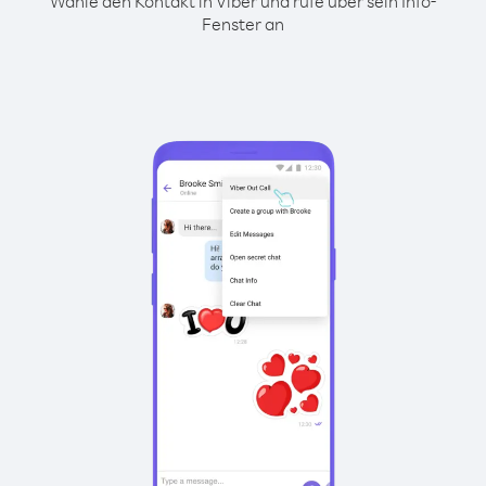
Wähle den Kontakt in Viber und rufe über sein Info-
Fenster an