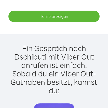
Tarife anzeigen
Ein Gespräch nach
Dschibuti mit Viber Out
anrufen ist einfach.
Sobald du ein Viber Out-
Guthaben besitzt, kannst
du: