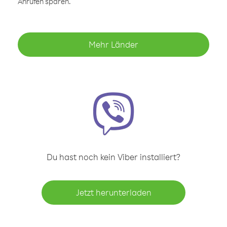
Anrufen sparen.
Mehr Länder
Du hast noch kein Viber installiert?
Jetzt herunterladen