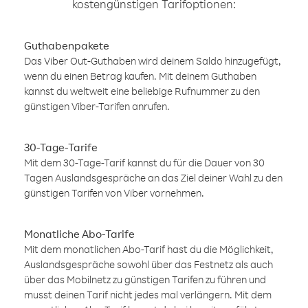
kostengünstigen Tarifoptionen:
Guthabenpakete
Das Viber Out-Guthaben wird deinem Saldo hinzugefügt,
wenn du einen Betrag kaufen. Mit deinem Guthaben
kannst du weltweit eine beliebige Rufnummer zu den
günstigen Viber-Tarifen anrufen.
30-Tage-Tarife
Mit dem 30-Tage-Tarif kannst du für die Dauer von 30
Tagen Auslandsgespräche an das Ziel deiner Wahl zu den
günstigen Tarifen von Viber vornehmen.
Monatliche Abo-Tarife
Mit dem monatlichen Abo-Tarif hast du die Möglichkeit,
Auslandsgespräche sowohl über das Festnetz als auch
über das Mobilnetz zu günstigen Tarifen zu führen und
musst deinen Tarif nicht jedes mal verlängern. Mit dem