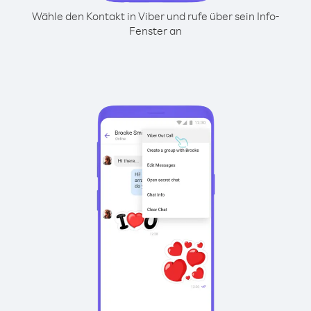
Wähle den Kontakt in Viber und rufe über sein Info-
Fenster an