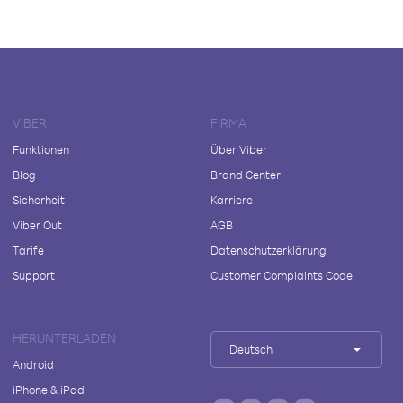
VIBER
FIRMA
Funktionen
Über Viber
Blog
Brand Center
Sicherheit
Karriere
Viber Out
AGB
Tarife
Datenschutzerklärung
Support
Customer Complaints Code
HERUNTERLADEN
Deutsch
Android
iPhone & iPad