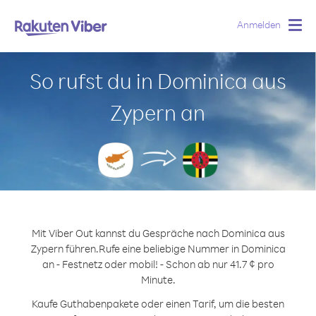
Anmelden
Togg
navig
So rufst du in Dominica aus
Zypern an
Mit Viber Out kannst du Gespräche nach Dominica aus
Zypern führen.
Rufe eine beliebige Nummer in Dominica
an - Festnetz oder mobil! - Schon ab nur 41.7 ¢ pro
Minute.
Kaufe Guthabenpakete oder einen Tarif, um die besten