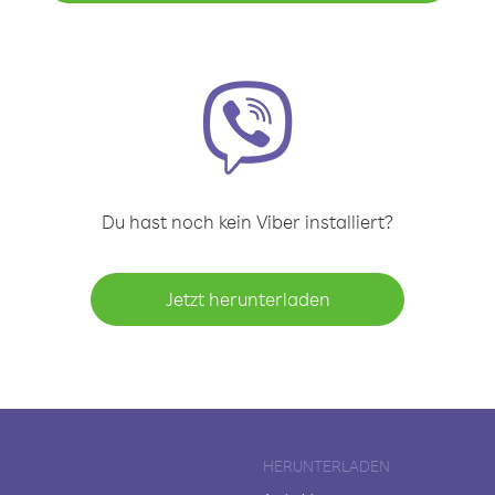
Du hast noch kein Viber installiert?
Jetzt herunterladen
HERUNTERLADEN