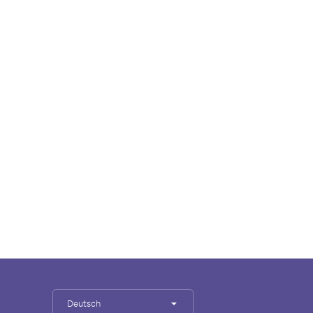
Deutsch