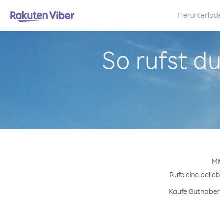
Herunterlad
So rufst d
Mi
Rufe eine belie
Kaufe Guthabenp