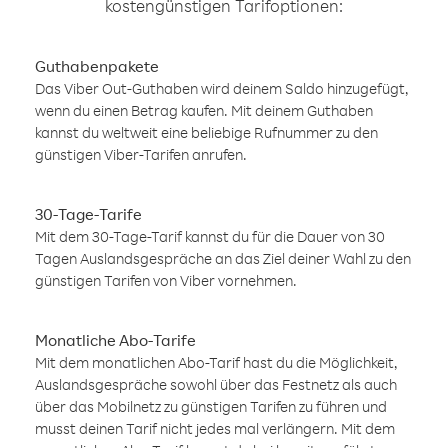
kostengünstigen Tarifoptionen:
Guthabenpakete
Das Viber Out-Guthaben wird deinem Saldo hinzugefügt,
wenn du einen Betrag kaufen. Mit deinem Guthaben
kannst du weltweit eine beliebige Rufnummer zu den
günstigen Viber-Tarifen anrufen.
30-Tage-Tarife
Mit dem 30-Tage-Tarif kannst du für die Dauer von 30
Tagen Auslandsgespräche an das Ziel deiner Wahl zu den
günstigen Tarifen von Viber vornehmen.
Monatliche Abo-Tarife
Mit dem monatlichen Abo-Tarif hast du die Möglichkeit,
Auslandsgespräche sowohl über das Festnetz als auch
über das Mobilnetz zu günstigen Tarifen zu führen und
musst deinen Tarif nicht jedes mal verlängern. Mit dem