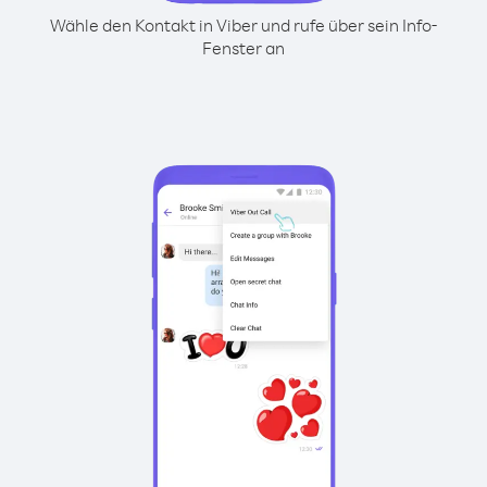
Wähle den Kontakt in Viber und rufe über sein Info-
Fenster an