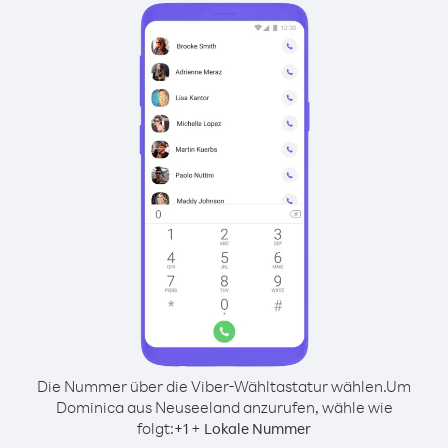
Die Nummer über die Viber-Wähltastatur wählen.
Um
Dominica aus Neuseeland anzurufen, wähle wie
folgt:
+
+
1
Lokale Nummer