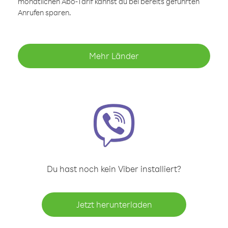
monatlichen Abo-Tarif kannst du bei bereits geführten
Anrufen sparen.
Mehr Länder
Du hast noch kein Viber installiert?
Jetzt herunterladen