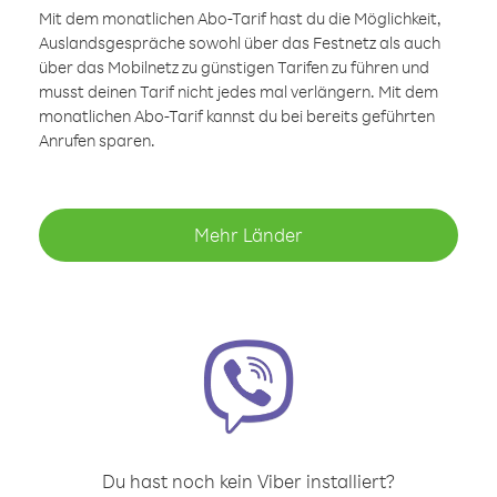
Mit dem monatlichen Abo-Tarif hast du die Möglichkeit,
Auslandsgespräche sowohl über das Festnetz als auch
über das Mobilnetz zu günstigen Tarifen zu führen und
musst deinen Tarif nicht jedes mal verlängern. Mit dem
monatlichen Abo-Tarif kannst du bei bereits geführten
Anrufen sparen.
Mehr Länder
Du hast noch kein Viber installiert?