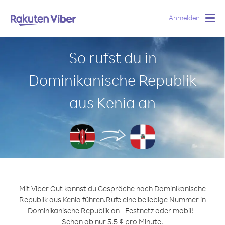
Anmelden
Togg
navig
So rufst du in
Dominikanische Republik
aus Kenia an
Mit Viber Out kannst du Gespräche nach Dominikanische
Republik aus Kenia führen.
Rufe eine beliebige Nummer in
Dominikanische Republik an - Festnetz oder mobil! -
Schon ab nur 5.5 ¢ pro Minute.