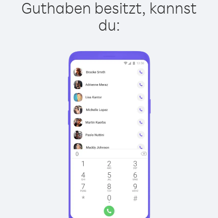
Guthaben besitzt, kannst
du: