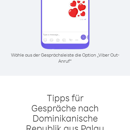
Wähle aus der Gesprächsleiste die Option „Viber Out-
Anruf“
Tipps für
Gespräche nach
Dominikanische
Republik aus Palau