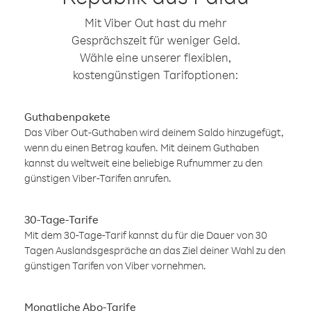
Mit Viber Out hast du mehr
Gesprächszeit für weniger Geld.
Wähle eine unserer flexiblen,
kostengünstigen Tarifoptionen:
Guthabenpakete
Das Viber Out-Guthaben wird deinem Saldo hinzugefügt,
wenn du einen Betrag kaufen. Mit deinem Guthaben
kannst du weltweit eine beliebige Rufnummer zu den
günstigen Viber-Tarifen anrufen.
30-Tage-Tarife
Mit dem 30-Tage-Tarif kannst du für die Dauer von 30
Tagen Auslandsgespräche an das Ziel deiner Wahl zu den
günstigen Tarifen von Viber vornehmen.
Monatliche Abo-Tarife