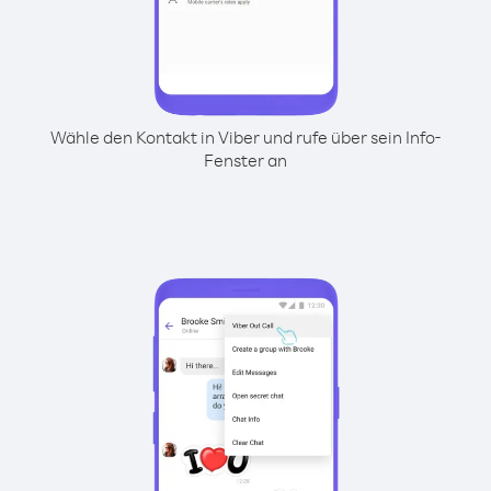
Wähle den Kontakt in Viber und rufe über sein Info-
Fenster an