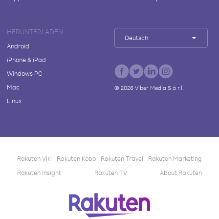
HERUNTERLADEN
Deutsch
Android
iPhone & iPad
Windows PC
Mac
©
2026
Viber Media S.à r.l.
Linux
Rakuten Viki
Rakuten Kobo
Rakuten Travel
Rakuten Marketing
Rakuten Insight
Rakuten TV
About Rakuten