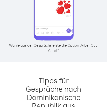
Wähle aus der Gesprächsleiste die Option „Viber Out-
Anruf“
Tipps für
Gespräche nach
Dominikanische
Republik aus