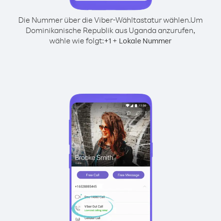
Die Nummer über die Viber-Wähltastatur wählen.
Um
Dominikanische Republik aus Uganda anzurufen,
wähle wie folgt:
+
+
1
Lokale Nummer