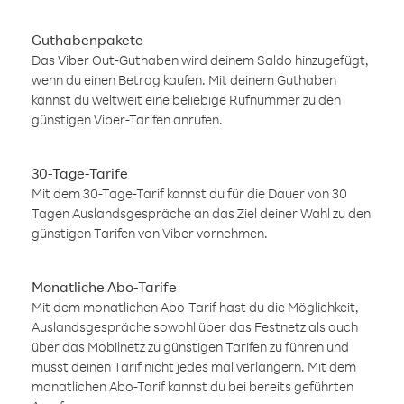
Guthabenpakete
Das Viber Out-Guthaben wird deinem Saldo hinzugefügt,
wenn du einen Betrag kaufen. Mit deinem Guthaben
kannst du weltweit eine beliebige Rufnummer zu den
günstigen Viber-Tarifen anrufen.
30-Tage-Tarife
Mit dem 30-Tage-Tarif kannst du für die Dauer von 30
Tagen Auslandsgespräche an das Ziel deiner Wahl zu den
günstigen Tarifen von Viber vornehmen.
Monatliche Abo-Tarife
Mit dem monatlichen Abo-Tarif hast du die Möglichkeit,
Auslandsgespräche sowohl über das Festnetz als auch
über das Mobilnetz zu günstigen Tarifen zu führen und
musst deinen Tarif nicht jedes mal verlängern. Mit dem
monatlichen Abo-Tarif kannst du bei bereits geführten