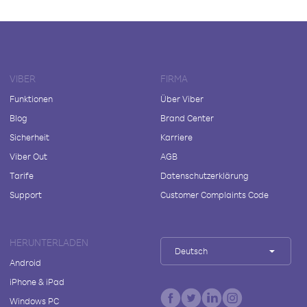
VIBER
FIRMA
Funktionen
Über Viber
Blog
Brand Center
Sicherheit
Karriere
Viber Out
AGB
Tarife
Datenschutzerklärung
Support
Customer Complaints Code
HERUNTERLADEN
Deutsch
Android
iPhone & iPad
Windows PC